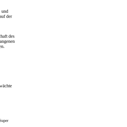
3 und
auf der
haft des
gangenen
en.
hwächte
Super