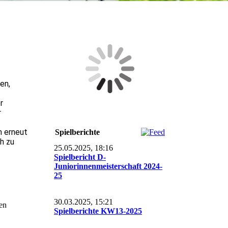
en,
r
r
h erneut
Spielberichte
h zu
25.05.2025, 18:16
Spielbericht D-
Juniorinnenmeisterschaft 2024-
25
30.03.2025, 15:21
en
Spielberichte KW13-2025