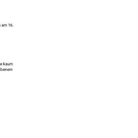
n am 16.
die kaum
hobenem