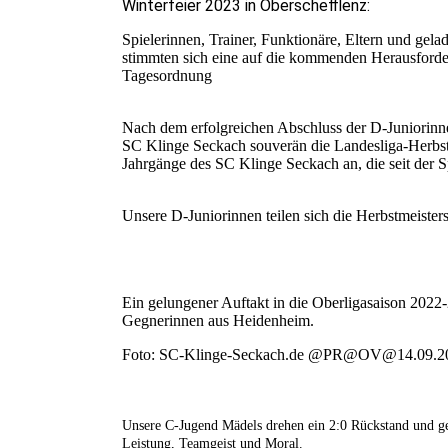
Winterfeier 2023 in Oberschefflenz:
Spielerinnen, Trainer, Funktionäre, Eltern und ge
stimmten sich eine auf die kommenden Herausforde
Tagesordnung
Nach dem erfolgreichen Abschluss der D-Juniorinn
SC Klinge Seckach souverän die Landesliga-Herbst
Jahrgänge des SC Klinge Seckach an, die seit der 
Unsere D-Juniorinnen teilen sich die Herbstmeiste
Ein gelungener Auftakt in die Oberligasaison 2022
Gegnerinnen aus Heidenheim.
Foto: SC-Klinge-Seckach.de @PR@OV@14.09.2
Unsere C-Jugend Mädels drehen ein 2:0 Rückstand und g
Leistung, Teamgeist und Moral.